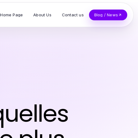
Home Page
About Us
Contact us
Blog / News
quelles