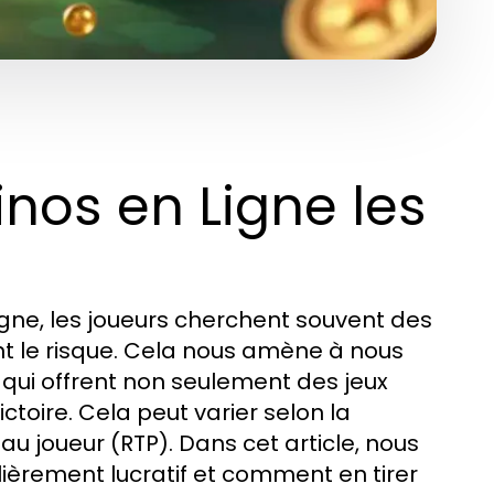
nos en Ligne les
gne, les joueurs cherchent souvent des
t le risque. Cela nous amène à nous
, qui offrent non seulement des jeux
oire. Cela peut varier selon la
r au joueur (RTP). Dans cet article, nous
lièrement lucratif et comment en tirer