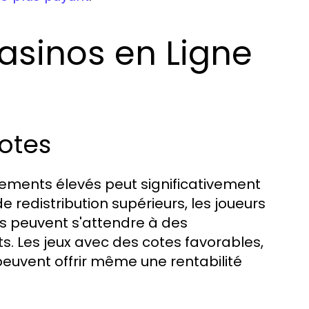
asinos en Ligne
Cotes
iements élevés peut significativement
redistribution supérieurs, les joueurs
ils peuvent s'attendre à des
. Les jeux avec des cotes favorables,
euvent offrir même une rentabilité