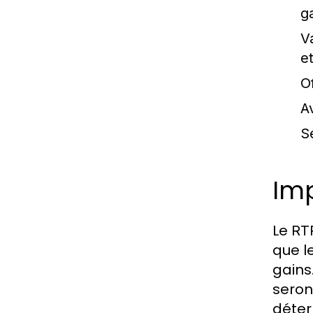
g
V
et
O
A
S
Im
Le
RT
que l
gains
seron
déter