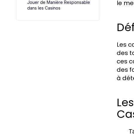
le mei
Jouer de Manière Responsable
dans les Casinos
Déf
Les c
des t
ces c
des f
à dét
Les
Ca
T