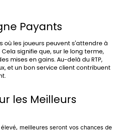
igne Payants
s où les joueurs peuvent s'attendre à
Cela signifie que, sur le long terme,
des mises en gains. Au-delà du RTP,
x, et un bon service client contribuent
t.
ur les Meilleurs
t élevé, meilleures seront vos chances de