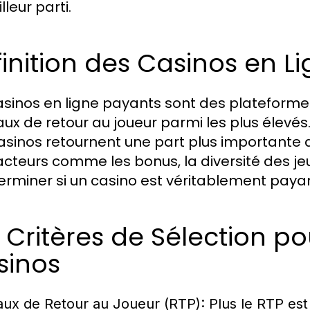
lleur parti.
inition des Casinos en L
asinos en ligne payants sont des plateforme
aux de retour au joueur parmi les plus élevés. 
asinos retournent une part plus importante 
acteurs comme les bonus, la diversité des jeu
erminer si un casino est véritablement payan
 Critères de Sélection po
sinos
aux de Retour au Joueur (RTP)
: Plus le RTP es