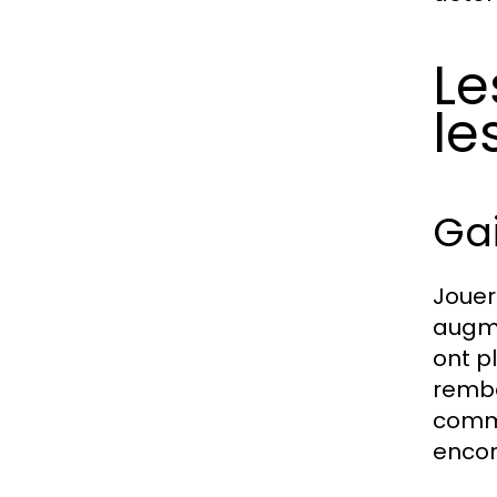
Le
le
Gai
Jouer
augme
ont p
rembo
comme
encor