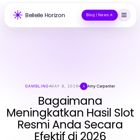
Belleile Horizon
Blog / News
GAMBLING
MAY 8, 2026
Amy Carpenter
A
Bagaimana
Meningkatkan Hasil Slot
Resmi Anda Secara
Efektif di 2026