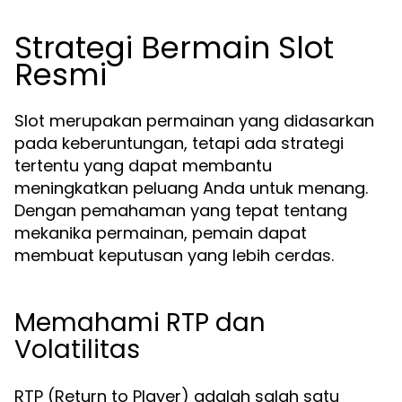
Strategi Bermain Slot
Resmi
Slot merupakan permainan yang didasarkan
pada keberuntungan, tetapi ada strategi
tertentu yang dapat membantu
meningkatkan peluang Anda untuk menang.
Dengan pemahaman yang tepat tentang
mekanika permainan, pemain dapat
membuat keputusan yang lebih cerdas.
Memahami RTP dan
Volatilitas
RTP (Return to Player) adalah salah satu