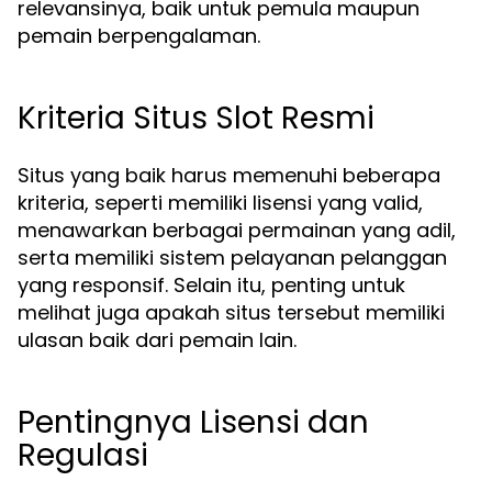
relevansinya, baik untuk pemula maupun
pemain berpengalaman.
Kriteria Situs Slot Resmi
Situs yang baik harus memenuhi beberapa
kriteria, seperti memiliki lisensi yang valid,
menawarkan berbagai permainan yang adil,
serta memiliki sistem pelayanan pelanggan
yang responsif. Selain itu, penting untuk
melihat juga apakah situs tersebut memiliki
ulasan baik dari pemain lain.
Pentingnya Lisensi dan
Regulasi