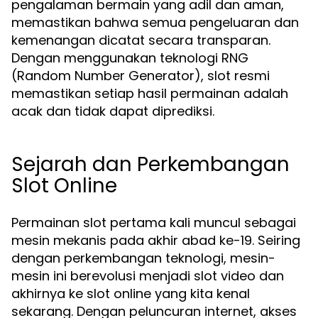
pengalaman bermain yang adil dan aman,
memastikan bahwa semua pengeluaran dan
kemenangan dicatat secara transparan.
Dengan menggunakan teknologi RNG
(Random Number Generator), slot resmi
memastikan setiap hasil permainan adalah
acak dan tidak dapat diprediksi.
Sejarah dan Perkembangan
Slot Online
Permainan slot pertama kali muncul sebagai
mesin mekanis pada akhir abad ke-19. Seiring
dengan perkembangan teknologi, mesin-
mesin ini berevolusi menjadi slot video dan
akhirnya ke slot online yang kita kenal
sekarang. Dengan peluncuran internet, akses