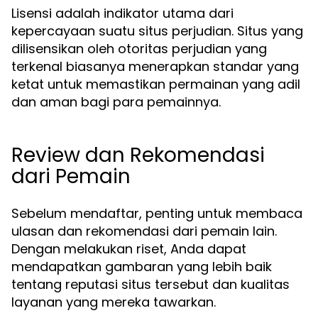
Lisensi adalah indikator utama dari
kepercayaan suatu situs perjudian. Situs yang
dilisensikan oleh otoritas perjudian yang
terkenal biasanya menerapkan standar yang
ketat untuk memastikan permainan yang adil
dan aman bagi para pemainnya.
Review dan Rekomendasi
dari Pemain
Sebelum mendaftar, penting untuk membaca
ulasan dan rekomendasi dari pemain lain.
Dengan melakukan riset, Anda dapat
mendapatkan gambaran yang lebih baik
tentang reputasi situs tersebut dan kualitas
layanan yang mereka tawarkan.