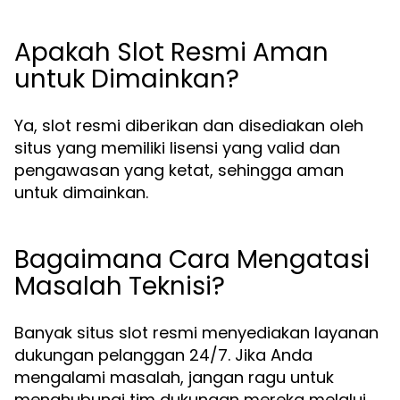
Apakah Slot Resmi Aman
untuk Dimainkan?
Ya, slot resmi diberikan dan disediakan oleh
situs yang memiliki lisensi yang valid dan
pengawasan yang ketat, sehingga aman
untuk dimainkan.
Bagaimana Cara Mengatasi
Masalah Teknisi?
Banyak situs slot resmi menyediakan layanan
dukungan pelanggan 24/7. Jika Anda
mengalami masalah, jangan ragu untuk
menghubungi tim dukungan mereka melalui