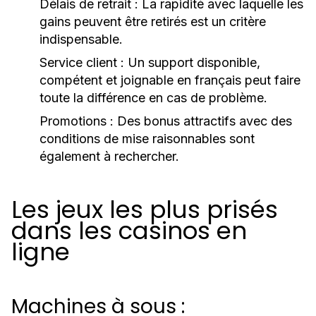
Délais de retrait :
La rapidité avec laquelle les
gains peuvent être retirés est un critère
indispensable.
Service client :
Un support disponible,
compétent et joignable en français peut faire
toute la différence en cas de problème.
Promotions :
Des bonus attractifs avec des
conditions de mise raisonnables sont
également à rechercher.
Les jeux les plus prisés
dans les casinos en
ligne
Machines à sous :