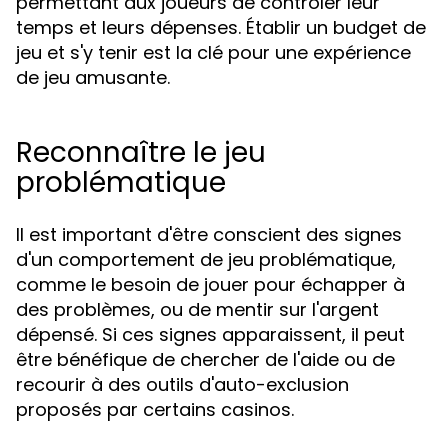
permettant aux joueurs de contrôler leur
temps et leurs dépenses. Établir un budget de
jeu et s'y tenir est la clé pour une expérience
de jeu amusante.
Reconnaître le jeu
problématique
Il est important d'être conscient des signes
d'un comportement de jeu problématique,
comme le besoin de jouer pour échapper à
des problèmes, ou de mentir sur l'argent
dépensé. Si ces signes apparaissent, il peut
être bénéfique de chercher de l'aide ou de
recourir à des outils d'auto-exclusion
proposés par certains casinos.