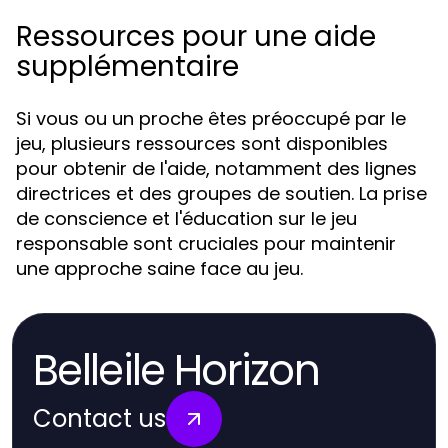
Ressources pour une aide
supplémentaire
Si vous ou un proche êtes préoccupé par le
jeu, plusieurs ressources sont disponibles
pour obtenir de l'aide, notamment des lignes
directrices et des groupes de soutien. La prise
de conscience et l'éducation sur le jeu
responsable sont cruciales pour maintenir
une approche saine face au jeu.
Belleile Horizon
Contact us