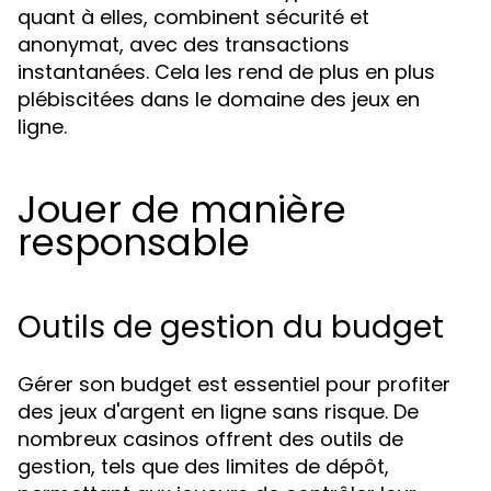
quant à elles, combinent sécurité et
anonymat, avec des transactions
instantanées. Cela les rend de plus en plus
plébiscitées dans le domaine des jeux en
ligne.
Jouer de manière
responsable
Outils de gestion du budget
Gérer son budget est essentiel pour profiter
des jeux d'argent en ligne sans risque. De
nombreux casinos offrent des outils de
gestion, tels que des limites de dépôt,