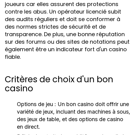
joueurs car elles assurent des protections
contre les abus. Un opérateur licencié subit
des audits réguliers et doit se conformer à
des normes strictes de sécurité et de
transparence. De plus, une bonne réputation
sur des forums ou des sites de notations peut
également être un indicateur fort d'un casino
fiable.
Critères de choix d'un bon
casino
Options de jeu :
Un bon casino doit offrir une
variété de jeux, incluant des machines à sous,
des jeux de table, et des options de casino
en direct.