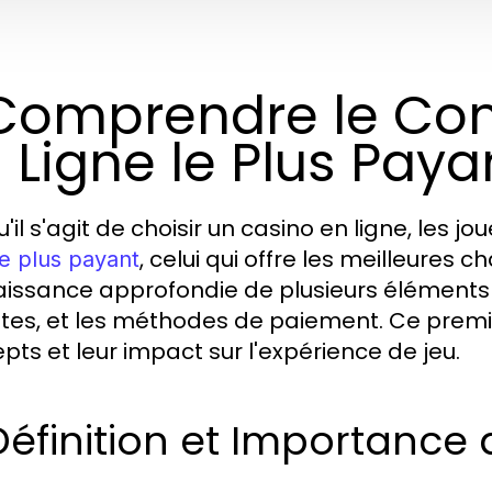
 Comprendre le Co
 Ligne le Plus Paya
'il s'agit de choisir un casino en ligne, les 
, celui qui offre les meilleures
le plus payant
issance approfondie de plusieurs éléments cl
otes, et les méthodes de paiement. Ce premier
pts et leur impact sur l'expérience de jeu.
 Définition et Importance