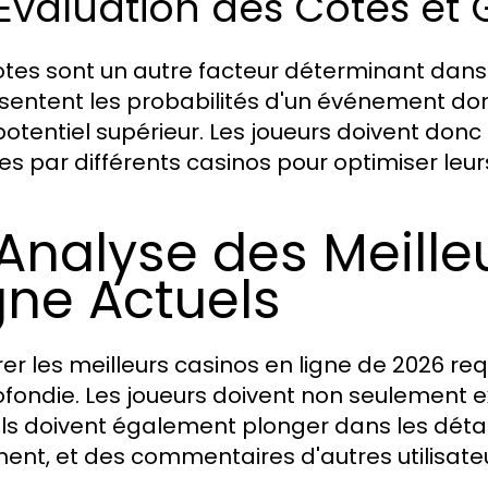
 Évaluation des Cotes et 
otes sont un autre facteur déterminant dans l
sentent les probabilités d'un événement donn
potentiel supérieur. Les joueurs doivent don
tes par différents casinos pour optimiser leur
 Analyse des Meill
gne Actuels
rer les meilleurs casinos en ligne de 2026 r
fondie. Les joueurs doivent non seulement e
ils doivent également plonger dans les déta
ent, et des commentaires d'autres utilisate