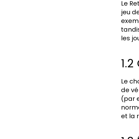
Le Re
jeu d
exemp
tandi
les j
1.2
Le cho
de vér
(par 
norme
et la