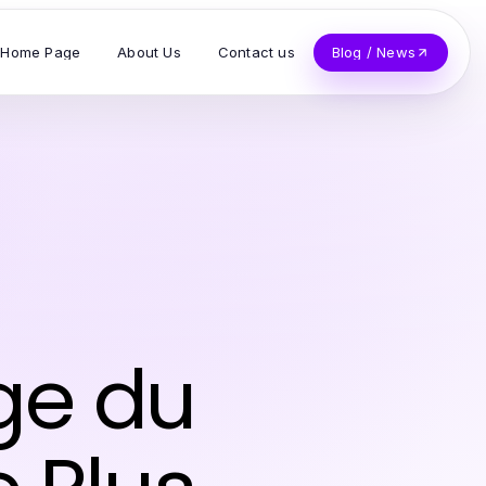
Home Page
About Us
Contact us
Blog / News
ge du