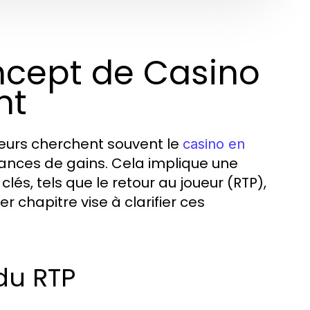
ncept de Casino
nt
joueurs cherchent souvent le
casino en
 chances de gains. Cela implique une
és, tels que le retour au joueur (RTP),
 chapitre vise à clarifier ces
 du RTP