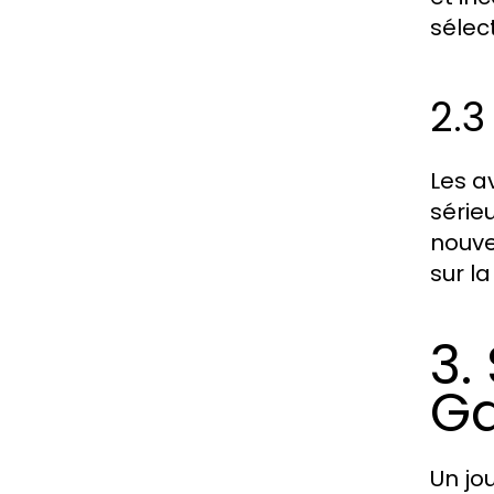
sélec
2.
Les a
série
nouve
sur la
3.
Ga
Un jo