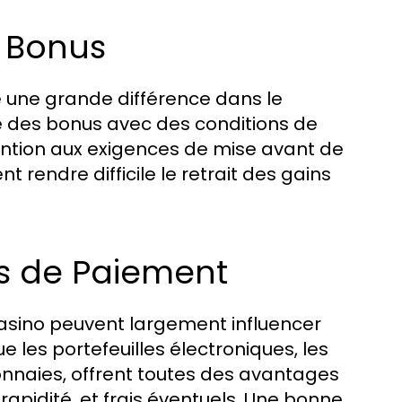
t Bonus
e une grande différence dans le
re des bonus avec des conditions de
tention aux exigences de mise avant de
 rendre difficile le retrait des gains
es de Paiement
asino peuvent largement influencer
e les portefeuilles électroniques, les
monnaies, offrent toutes des avantages
rapidité, et frais éventuels. Une bonne