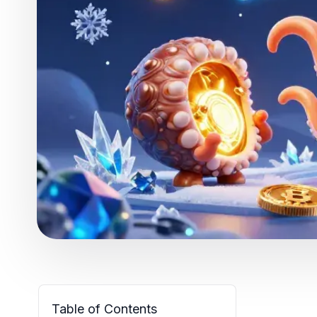
Table of Contents