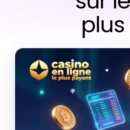
sur l
plus