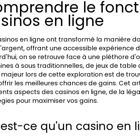
mprendre le fonc
sinos en ligne
asinos en ligne ont transformé la manière don
d'argent, offrant une accessible expérience de
rd'hui, on se retrouve face à une pléthore d'op
nes à sous traditionnelles, de jeux de table 
 majeur lors de cette exploration est de trou
offrir les meilleures chances de gains. Cet ar
ents aspects des casinos en ligne, de la légal
égies pour maximiser vos gains.
est-ce qu'un casino en l