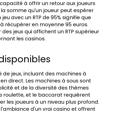
capacité à offrir un retour aux joueurs
e la somme qu'un joueur peut espérer
 jeu avec un RTP de 95% signifie que
re à récupérer en moyenne 95 euros.
r des jeux qui affichent un RTP supérieur
rnant les casinos.
 disponibles
é de jeux, incluant des machines à
s en direct. Les machines à sous sont
licité et de la diversité des thèmes
 roulette, et le baccarat requièrent
r les joueurs à un niveau plus profond.
 l'ambiance d'un vrai casino et offrent