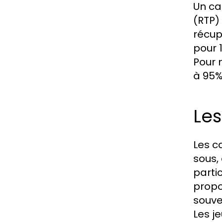
Un ca
(RTP)
récup
pour 
Pour m
à 95%
Les
Les c
sous,
parti
propo
souve
Les j