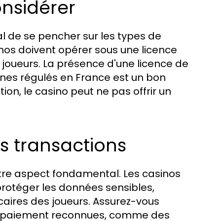
onsidérer
cial de se pencher sur les types de
sinos doivent opérer sous une licence
joueurs. La présence d'une licence de
ines régulés en France est un bon
ion, le casino peut ne pas offrir un
es transactions
utre aspect fondamental. Les casinos
 protéger les données sensibles,
aires des joueurs. Assurez-vous
e paiement reconnues, comme des