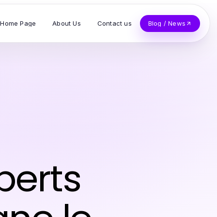
Home Page
About Us
Contact us
Blog / News
perts