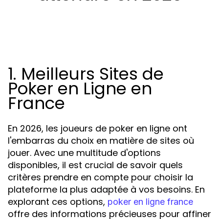
1. Meilleurs Sites de
Poker en Ligne en
France
En 2026, les joueurs de poker en ligne ont
l'embarras du choix en matière de sites où
jouer. Avec une multitude d'options
disponibles, il est crucial de savoir quels
critères prendre en compte pour choisir la
plateforme la plus adaptée à vos besoins. En
explorant ces options,
poker en ligne france
offre des informations précieuses pour affiner