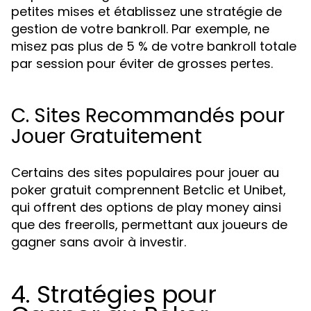
petites mises et établissez une stratégie de
gestion de votre bankroll. Par exemple, ne
misez pas plus de 5 % de votre bankroll totale
par session pour éviter de grosses pertes.
C. Sites Recommandés pour
Jouer Gratuitement
Certains des sites populaires pour jouer au
poker gratuit comprennent Betclic et Unibet,
qui offrent des options de play money ainsi
que des freerolls, permettant aux joueurs de
gagner sans avoir à investir.
4. Stratégies pour