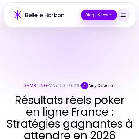
Belleile Horizon
Blog / News
GAMBLING
MAY 20, 2026
Amy Carpenter
A
Résultats réels poker
en ligne France :
Stratégies gagnantes à
attendre en 2026