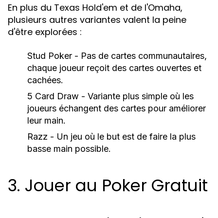
En plus du Texas Hold'em et de l'Omaha,
plusieurs autres variantes valent la peine
d'être explorées :
Stud Poker
- Pas de cartes communautaires,
chaque joueur reçoit des cartes ouvertes et
cachées.
5 Card Draw
- Variante plus simple où les
joueurs échangent des cartes pour améliorer
leur main.
Razz
- Un jeu où le but est de faire la plus
basse main possible.
3. Jouer au Poker Gratuit