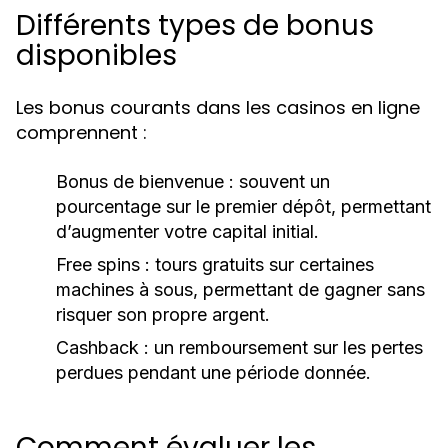
Différents types de bonus
disponibles
Les bonus courants dans les casinos en ligne
comprennent :
Bonus de bienvenue :
souvent un
pourcentage sur le premier dépôt, permettant
d’augmenter votre capital initial.
Free spins :
tours gratuits sur certaines
machines à sous, permettant de gagner sans
risquer son propre argent.
Cashback :
un remboursement sur les pertes
perdues pendant une période donnée.
Comment évaluer les