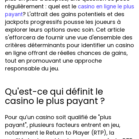
régulièrement : quel est le
casino en ligne le plus
? L'attrait des gains potentiels et des
payant
jackpots progressifs pousse les joueurs à
explorer leurs options avec soin. Cet article
s'efforcera de fournir une vue d'ensemble des
critères déterminants pour identifier un casino
en ligne offrant de réelles chances de gains,
tout en promouvant une approche
responsable du jeu.
Qu'est-ce qui définit le
casino le plus payant ?
Pour qu’un casino soit qualifié de "plus
payant", plusieurs facteurs entrent en jeu,
notamment le Return to Player (RTP), la