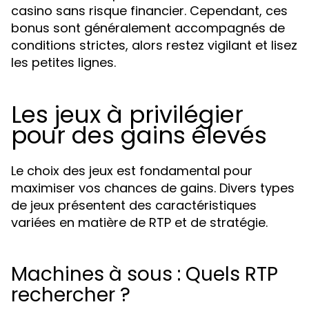
casino sans risque financier. Cependant, ces
bonus sont généralement accompagnés de
conditions strictes, alors restez vigilant et lisez
les petites lignes.
Les jeux à privilégier
pour des gains élevés
Le choix des jeux est fondamental pour
maximiser vos chances de gains. Divers types
de jeux présentent des caractéristiques
variées en matière de RTP et de stratégie.
Machines à sous : Quels RTP
rechercher ?