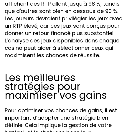
affichent des RTP allant jusqu'à 98 %, tandis
que d'autres sont bien en dessous de 90 %.
Les joueurs devraient privilégier les jeux avec
un RTP élevé, car ces jeux sont conçus pour
donner un retour financé plus substantiel.
L’analyse des jeux disponibles dans chaque
casino peut aider à sélectionner ceux qui
maximisent les chances de réussite.
Les meilleures
stratégies pour
maximiser vos gains
Pour optimiser vos chances de gains, il est
important d’adopter une stratégie bien
définie. Cela implique la gestion de votre